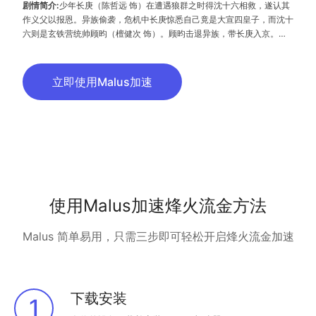
剧情简介:
少年长庚（陈哲远 饰）在遭遇狼群之时得沈十六相救，遂认其
作义父以报恩。异族偷袭，危机中长庚惊悉自己竟是大宣四皇子，而沈十
六则是玄铁营统帅顾昀（檀健次 饰）。顾昀击退异族，带长庚入京。新
皇李丰即位，根基未稳却急于有所作为。魏王觊觎皇位，制造危机。大宣
积弱，强敌环伺，顾昀艰难抵御外敌，长庚则努力清除积弊。最终，山河
依旧，四海清平。
立即使用Malus加速
使用Malus加速烽火流金方法
Malus 简单易用，只需三步即可轻松开启烽火流金加速
下载安装
1