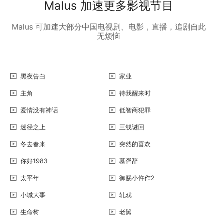
Malus 加速更多影视节目
Malus 可加速大部分中国电视剧、电影，直播，追剧自此
无烦恼
黑夜告白
家业
主角
待我醒来时
爱情没有神话
低智商犯罪
迷径之上
三线谜回
冬去春来
突然的喜欢
你好1983
慕胥辞
太平年
御赐小仵作2
小城大事
轧戏
生命树
老舅