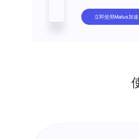
余初晖把更多精力投入工作，终于
助，真诚交换意见，携手面对生活
立即使用Malus加速