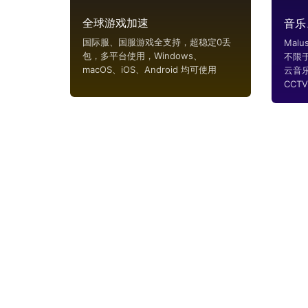
全球游戏加速
音乐
国际服、国服游戏全支持，超稳定0丢
Mal
包，多平台使用，Windows、
不限
macOS、iOS、Android 均可使用
云音
CCTV..