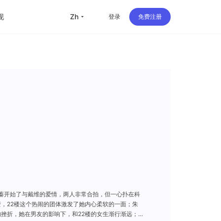
现
zh
登录
免费注册
留学
华人
旅行
》
直播
办公
蓁开始了与戴维的爱情，两人非常合拍，但一心扑在科
，22楼这个热闹的团体激发了她内心柔软的一面；朱
挫折，她在男友的影响下，和22楼的女生渐行渐远；