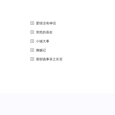
恼
爱情没有神话
突然的喜欢
小城大事
擒贼记
唐朝诡事录之长安