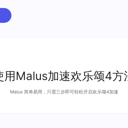
走出了毕业以来的迷茫。22楼就仿佛一个避风港，这五个女孩之间虽然也会有争执和
里的大小困难，各自收获成长与蜕变。
使用Malus加速欢乐颂4方
Malus 简单易用，只需三步即可轻松开启欢乐颂4加速