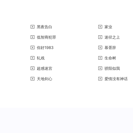
黑夜告白
家业
低智商犯罪
迷径之上
你好1983
慕胥辞
轧戏
生命树
超感迷宫
骄阳似我
天地剑心
爱情没有神话