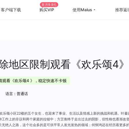
首月9.9元
客户端下载
购买VIP
使用Malus
推荐返
回国游戏加速
国外
国际游戏加速
海外
教育优惠
出国
除地区限制观看《欢乐颂4
高级定制
海外
高清观看《欢乐颂4 》，稳定快速不卡顿
使用帮助
海外
语言：普通话
欢乐颂小区22楼的五个女生，也迎来了事业、生活以及情感上新的挑战和机遇。叶蓁
种工作上的非议和两个家庭的拉锯中；方芷衡终于走出过去的阴影，但性格也逐渐改变
天无绝人之路，这个社会多的是可供平常人发光发热的领域；何悯鸿还在经历着更多的