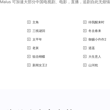
Malus 可加速大部分中国电视剧、电影，直播，追剧自此无烦
主角
待我醒来时
三线谜回
冬去春来
太平年
御赐小仵作2
老舅
逍遥
狙击蝴蝶
大生意人
新闻女王2
山河枕