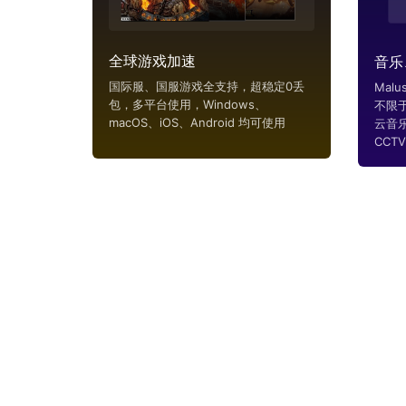
全球游戏加速
音乐
国际服、国服游戏全支持，超稳定0丢
Mal
包，多平台使用，Windows、
不限
macOS、iOS、Android 均可使用
云音
CCTV..