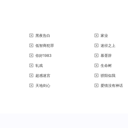
黑夜告白
家业
低智商犯罪
迷径之上
你好1983
慕胥辞
轧戏
生命树
超感迷宫
骄阳似我
天地剑心
爱情没有神话