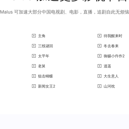
Malus 可加速大部分中国电视剧、电影，直播，追剧自此无烦
主角
待我醒来时
三线谜回
冬去春来
太平年
御赐小仵作2
老舅
逍遥
狙击蝴蝶
大生意人
新闻女王2
山河枕