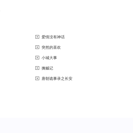
恼
爱情没有神话
突然的喜欢
小城大事
擒贼记
唐朝诡事录之长安