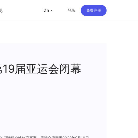
现
zh
登录
免费注册
留学
华人
旅行
19届亚运会闭幕
直播
办公
最高规格的国际综合性体育赛事。亚运会原定于2022年9月10日