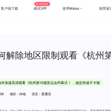
首月9.9元
客户端下载
购买VIP
使用Malus
推荐返
回国游戏加速
国外
国际游戏加速
海外
教育优惠
出国
何解除地区限制观看《杭州第
高级定制
海外
使用帮助
海外
在海外加速高清观看《杭州第19届亚运会闭幕式 》，稳定快速不卡顿
08
地区：内地
语言：普通话
运会（The 19th Asian Games）又称“杭州2022年第19届亚运会”，是亚洲