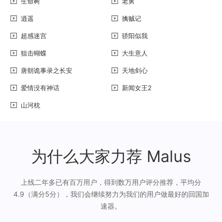
生命树
老舅
逍遥
擒贼记
超感迷宫
骄阳似我
狙击蝴蝶
大生意人
唐朝诡事录之长安
天地剑心
爱情没有神话
新闻女王2
山河枕
为什么大家力荐 Malus
上线二年多已有百万用户，得到数万用户评分推荐，平均分
4.9（满分5分），我们会继续努力为我们的用户做最好的回国加
速器。