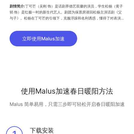
剧情简介:
丁可芒（吴刚 饰）是话剧界德艺双馨的演员，学生松杨（黄子
韬 饰）是红极一时的新生代艺人。剧团为保票房请回松杨主演话剧《父
与子》。松杨在丁可芒的引领下，克服浮躁和名利诱惑，懂得了对表演艺
术的敬畏，潜心苦练，演技得以提升，终于从一名有颜值无演技的新生代
艺人历练成长为一名有演技有实力、为人民服务的文艺工作者。两代演员
在经历了事业危机、情感淬炼，最终实现了人生蜕变。
立即使用Malus加速
使用Malus加速春日暖阳方法
Malus 简单易用，只需三步即可轻松开启春日暖阳加速
下载安装