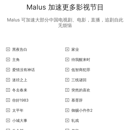
Malus 加速更多影视节目
Malus 可加速大部分中国电视剧、电影，直播，追剧自此
无烦恼
黑夜告白
家业
主角
待我醒来时
爱情没有神话
低智商犯罪
迷径之上
三线谜回
冬去春来
突然的喜欢
你好1983
慕胥辞
太平年
御赐小仵作2
小城大事
轧戏