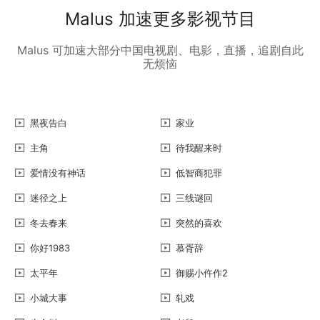
Malus 加速更多影视节目
Malus 可加速大部分中国电视剧、电影，直播，追剧自此
无烦恼
黑夜告白
家业
主角
待我醒来时
爱情没有神话
低智商犯罪
迷径之上
三线谜回
冬去春来
突然的喜欢
你好1983
慕胥辞
太平年
御赐小仵作2
小城大事
轧戏