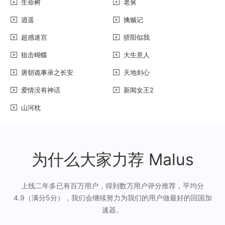
生命树
老舅
逍遥
擒贼记
超感迷宫
骄阳似我
狙击蝴蝶
大生意人
唐朝诡事录之长安
天地剑心
爱情没有神话
新闻女王2
山河枕
为什么大家力荐 Malus
上线二年多已有百万用户，得到数万用户评分推荐，平均分
4.9（满分5分），我们会继续努力为我们的用户做最好的回国加
速器。