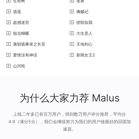
生命树
老舅
逍遥
擒贼记
超感迷宫
骄阳似我
狙击蝴蝶
大生意人
唐朝诡事录之长安
天地剑心
爱情没有神话
新闻女王2
山河枕
为什么大家力荐 Malus
上线二年多已有百万用户，得到数万用户评分推荐，平均分
4.9（满分5分），我们会继续努力为我们的用户做最好的回国加
速器。