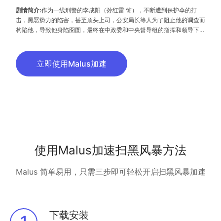
剧情简介:
作为一线刑警的李成阳（孙红雷 饰），不断遭到保护伞的打
击，黑恶势力的陷害，甚至顶头上司，公安局长等人为了阻止他的调查而
构陷他，导致他身陷囹圄，最终在中政委和中央督导组的指挥和领导下重
获自由，后来他联合公检法司各部门，将盘踞在中江市十几年的两大黑恶
势力团伙一网打尽，并将黑恶势力的保护伞和腐败的政府官员绳之以法，
还中江政坛一个干净的政治生态，还中江百姓一个清朗的社会环境。
立即使用Malus加速
使用Malus加速扫黑风暴方法
Malus 简单易用，只需三步即可轻松开启扫黑风暴加速
下载安装