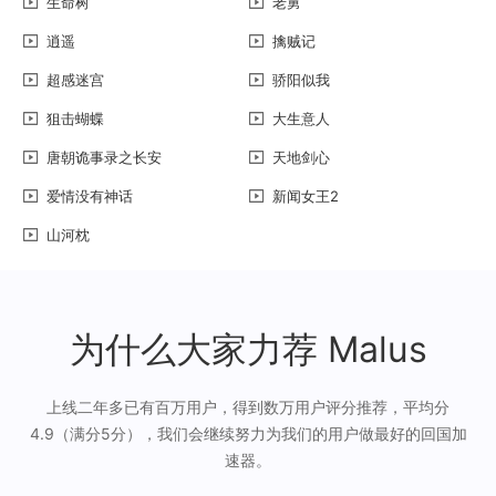
生命树
老舅
逍遥
擒贼记
超感迷宫
骄阳似我
狙击蝴蝶
大生意人
唐朝诡事录之长安
天地剑心
爱情没有神话
新闻女王2
山河枕
为什么大家力荐 Malus
上线二年多已有百万用户，得到数万用户评分推荐，平均分
4.9（满分5分），我们会继续努力为我们的用户做最好的回国加
速器。