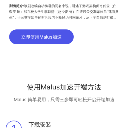
剧情简介:
该剧改编自祈祷君的同名小说，讲述了游戏架构师肖鹤云（白
敬亭 饰）和在校大学生李诗情（赵今麦 饰）在遭遇公交车爆炸后“死而复
生”，于公交车出事的时间段内不断经历时间循环，从下车自救到打破隔
阂并肩作战，努力阻止爆炸、寻找真相的故事。
立即使用Malus加速
使用Malus加速开端方法
Malus 简单易用，只需三步即可轻松开启开端加速
下载安装