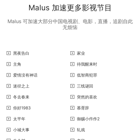
Malus 加速更多影视节目
Malus 可加速大部分中国电视剧、电影，直播，追剧自此
无烦恼
黑夜告白
家业
主角
待我醒来时
爱情没有神话
低智商犯罪
迷径之上
三线谜回
冬去春来
突然的喜欢
你好1983
慕胥辞
太平年
御赐小仵作2
小城大事
轧戏