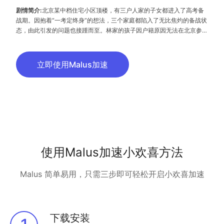
剧情简介:
北京某中档住宅小区顶楼，有三户人家的子女都进入了高考备
战期。因抱着“一考定终身”的想法，三个家庭都陷入了无比焦灼的备战状
态，由此引发的问题也接踵而至。林家的孩子因户籍原因无法在北京参
考，全家人为此到天津买房，每天奔波往返于两个城市。乔家的两个孩子
都明显偏科，让乔家夫妇焦急不已。冯家的孩子已经复读了三年，加上冯
家夫妇隐藏了早已离婚的真相，整个家庭的气氛变得十分压抑。三个家庭
立即使用Malus加速
各自在教育问题上反复挣扎，寻求出路。最终，孩子们都走出困境，获得
成长。他们欣然接受了他们的考试结果
使用Malus加速小欢喜方法
Malus 简单易用，只需三步即可轻松开启小欢喜加速
下载安装