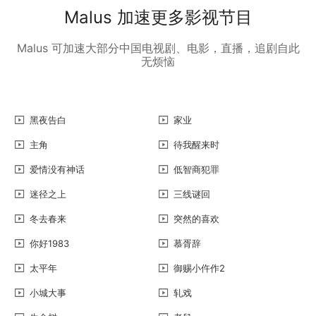
Malus 加速更多影视节目
Malus 可加速大部分中国电视剧、电影，直播，追剧自此
无烦恼
黑夜告白
家业
主角
待我醒来时
爱情没有神话
低智商犯罪
迷径之上
三线谜回
冬去春来
突然的喜欢
你好1983
慕胥辞
太平年
御赐小仵作2
小城大事
轧戏