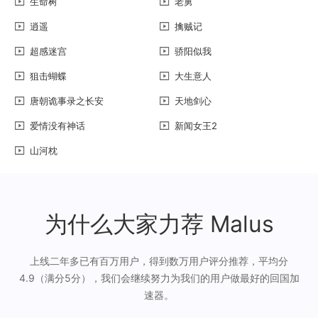
生命树
老舅
逍遥
擒贼记
超感迷宫
骄阳似我
狙击蝴蝶
大生意人
唐朝诡事录之长安
天地剑心
爱情没有神话
新闻女王2
山河枕
为什么大家力荐 Malus
上线二年多已有百万用户，得到数万用户评分推荐，平均分
4.9（满分5分），我们会继续努力为我们的用户做最好的回国加
速器。