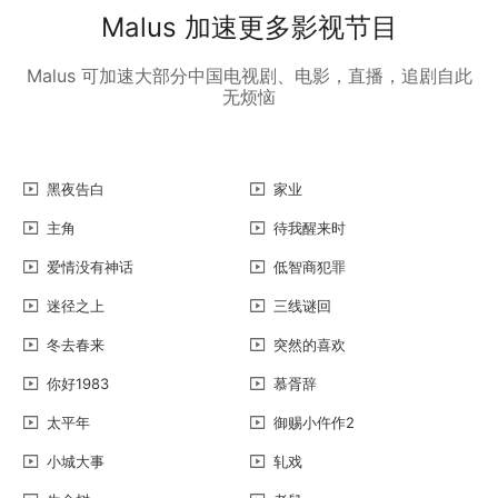
Malus 加速更多影视节目
Malus 可加速大部分中国电视剧、电影，直播，追剧自此
无烦恼
黑夜告白
家业
主角
待我醒来时
爱情没有神话
低智商犯罪
迷径之上
三线谜回
冬去春来
突然的喜欢
你好1983
慕胥辞
太平年
御赐小仵作2
小城大事
轧戏