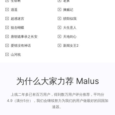
生命树
老舅
逍遥
擒贼记
超感迷宫
骄阳似我
狙击蝴蝶
大生意人
唐朝诡事录之长安
天地剑心
爱情没有神话
新闻女王2
山河枕
为什么大家力荐 Malus
上线二年多已有百万用户，得到数万用户评分推荐，平均分
4.9（满分5分），我们会继续努力为我们的用户做最好的回国加
速器。