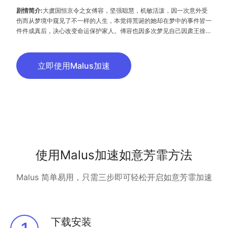
剧情简介:
大虞国恒京令之女傅容，坚强聪慧，机敏活泼，因一次意外受
伤而从梦境中窥见了不一样的人生，本觉得荒诞的她却在梦中的事件皆一
件件成真后，决心改变命运保护家人。傅容也因多次梦见自己因肃王徐晋
被下旨殉葬，决心远离肃王，谁知命运的红线却使两人越来越近。随着神
秘组织如意楼的出现，一系列事件使大虞国蒙上了一层层迷雾。面对这种
局面，傅容、徐晋携手共同经历生死，一起面对现实中的种种磨难。与此
立即使用Malus加速
同时，安王也在暗自设局更大的阴谋。面对难改的命运，接踵而至的诡
计，傅容和徐晋能否秉持初心，拨云见雾解开迷局，最终逆天改命……
使用Malus加速如意芳霏方法
Malus 简单易用，只需三步即可轻松开启如意芳霏加速
下载安装