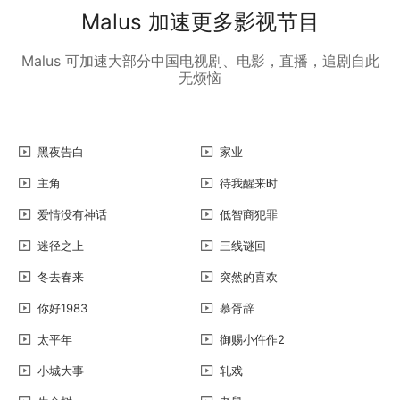
Malus 加速更多影视节目
Malus 可加速大部分中国电视剧、电影，直播，追剧自此
无烦恼
黑夜告白
家业
主角
待我醒来时
爱情没有神话
低智商犯罪
迷径之上
三线谜回
冬去春来
突然的喜欢
你好1983
慕胥辞
太平年
御赐小仵作2
小城大事
轧戏