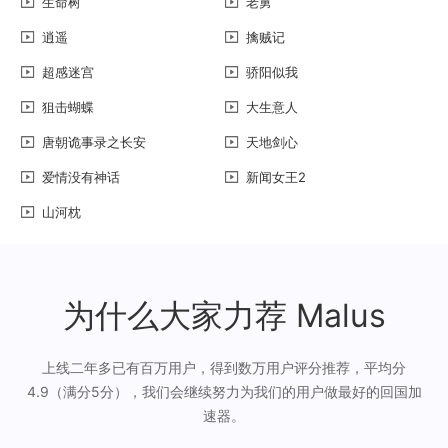
生命树
老舅
逍遥
擒贼记
超感迷宫
骄阳似我
狙击蝴蝶
大生意人
唐朝诡事录之长安
天地剑心
爱情没有神话
新闻女王2
山河枕
为什么大家力荐 Malus
上线二年多已有百万用户，得到数万用户评分推荐，平均分
4.9（满分5分），我们会继续努力为我们的用户做最好的回国加
速器。