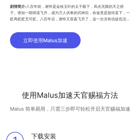
剧情简介:
八百年前，谢怜是金枝玉叶的太子殿下，风光无限的天之骄
子。谁知一朝得道飞升，成为万人供奉的武神后，命途竟是急转直下，一
贬再贬贬无可贬。八百年后，谢怜又双叒飞升了，这一次没有信徒也没有
香火。某日收破烂归来的路上，他将一个神秘少年捡回家中，而这少年，
居然就是那位三界谈之色变的鬼王——花城。
立即使用Malus加速
使用Malus加速天官赐福方法
Malus 简单易用，只需三步即可轻松开启天官赐福加速
下载安装