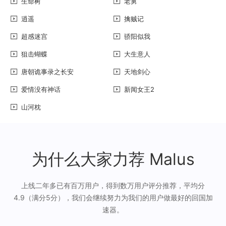
生命树
老舅
逍遥
擒贼记
超感迷宫
骄阳似我
狙击蝴蝶
大生意人
唐朝诡事录之长安
天地剑心
爱情没有神话
新闻女王2
山河枕
为什么大家力荐 Malus
上线二年多已有百万用户，得到数万用户评分推荐，平均分
4.9（满分5分），我们会继续努力为我们的用户做最好的回国加
速器。