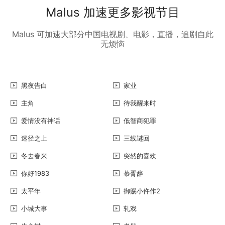
Malus 加速更多影视节目
Malus 可加速大部分中国电视剧、电影，直播，追剧自此
无烦恼
黑夜告白
家业
主角
待我醒来时
爱情没有神话
低智商犯罪
迷径之上
三线谜回
冬去春来
突然的喜欢
你好1983
慕胥辞
太平年
御赐小仵作2
小城大事
轧戏