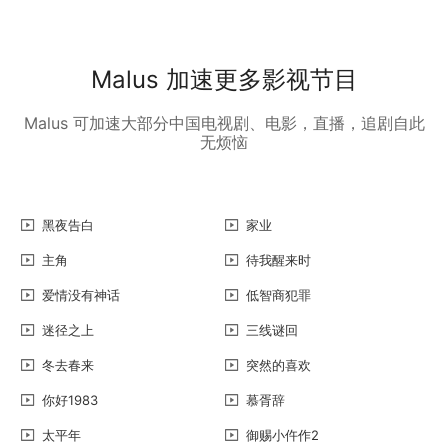
Malus 加速更多影视节目
Malus 可加速大部分中国电视剧、电影，直播，追剧自此
无烦恼
黑夜告白
家业
主角
待我醒来时
爱情没有神话
低智商犯罪
迷径之上
三线谜回
冬去春来
突然的喜欢
你好1983
慕胥辞
太平年
御赐小仵作2