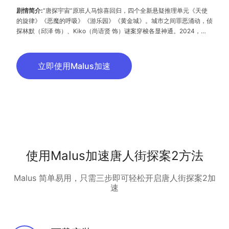
剧情简介:
“唐探宇宙”原班人马惊喜回归，四个全新悬疑推理单元《天使
的旋律》《恶魔的呼吸》《游乐园》《黄金城》。城市之间罪恶涌动，侦
探林默（邱泽 饰）、Kiko（尚语贤 饰）谜案穿梭各显神通。2024，
CRIMASTER侦探排行榜重新洗牌。
立即使用Malus加速
使用Malus加速唐人街探案2方法
Malus 简单易用，只需三步即可轻松开启唐人街探案2加
速