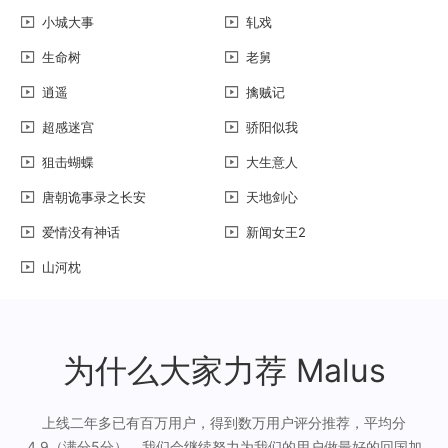
小城大事
轧戏
生命树
老舅
逍遥
擒贼记
超感迷宫
骄阳似我
狙击蝴蝶
大生意人
唐朝诡事录之长安
天地剑心
爱情没有神话
新闻女王2
山河枕
为什么大家力荐 Malus
上线二年多已有百万用户，得到数万用户评分推荐，平均分
4.9（满分5分），我们会继续努力为我们的用户做最好的回国加