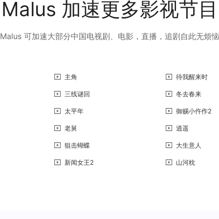
Malus 加速更多影视节目
Malus 可加速大部分中国电视剧、电影，直播，追剧自此无烦
主角
待我醒来时
三线谜回
冬去春来
太平年
御赐小仵作2
老舅
逍遥
狙击蝴蝶
大生意人
新闻女王2
山河枕