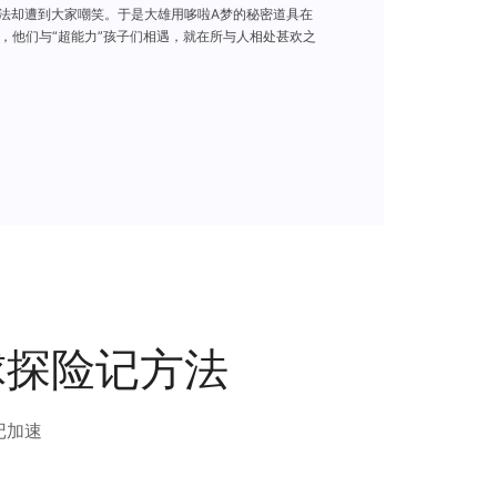
想法却遭到大家嘲笑。于是大雄用哆啦A梦的秘密道具在
，他们与“超能力”孩子们相遇，就在所与人相处甚欢之
球探险记方法
记加速