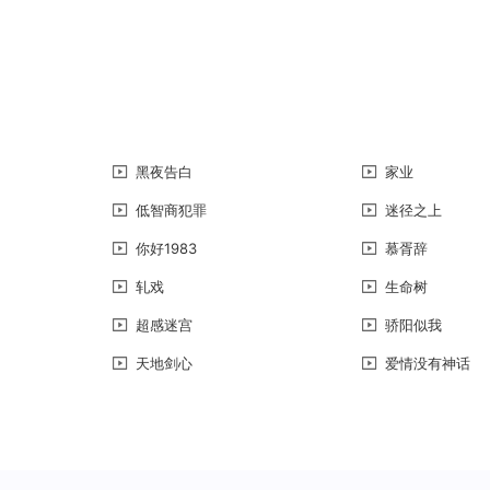
黑夜告白
家业
低智商犯罪
迷径之上
你好1983
慕胥辞
轧戏
生命树
超感迷宫
骄阳似我
天地剑心
爱情没有神话