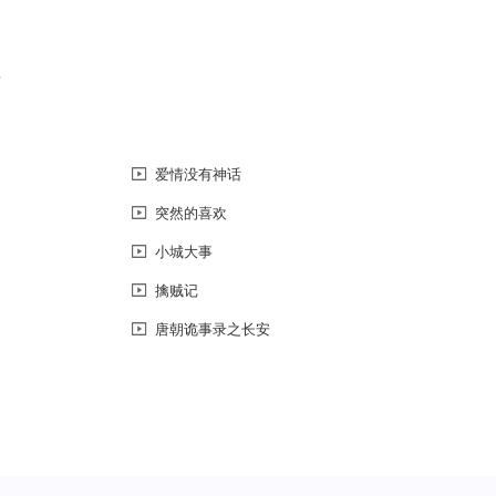
恼
爱情没有神话
突然的喜欢
小城大事
擒贼记
唐朝诡事录之长安