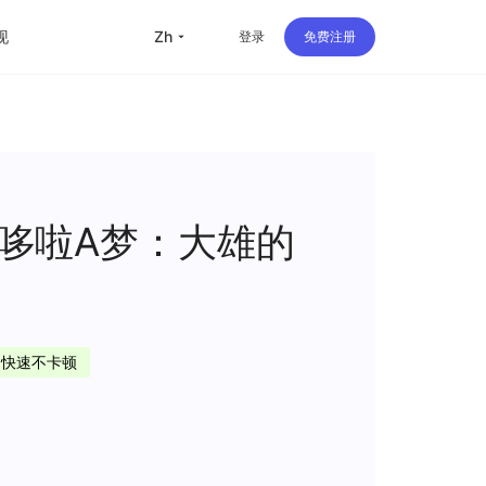
现
zh
登录
免费注册
留学
华人
旅行
哆啦A梦：大雄的
直播
办公
定快速不卡顿