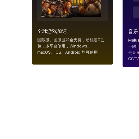
全球游戏加速
音乐
国际服、国服游戏全支持，超稳定0丢
Mal
包，多平台使用，Windows、
不限
macOS、iOS、Android 均可使用
云音
CCTV..