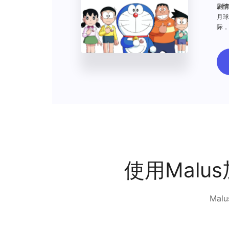
剧情
月球
际，
使用Mal
Ma