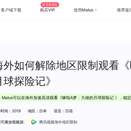
首月9.9元
客户端下载
购买VIP
使用Malus
推荐返
回国游戏加速
国外
国际游戏加速
海外
教育优惠
出国
海外如何解除地区限制观看《
高级定制
海外
月球探险记》
使用帮助
海外
Malus可以在海外加速高清观看《哆啦A梦：大雄的月球探险记 》，稳
时间：2019
地区：日本
语言：日语
可播放视频源:
腾讯视频海外地区限制