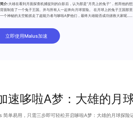
简介:
大雄在看到月面探查机捕捉到的白影后，认为那是“月亮上的兔子”，然而他的
背面制造了一个兔子王国。并与所有人一起奔向月球冒险。 在月球上的兔子王国那里
一个神秘的太空船抓走了超能力者与哆啦A梦他们，最终大雄能否成功拯救大家呢......
立即使用Malus加速
us加速哆啦A梦：大雄的月
lus 简单易用，只需三步即可轻松开启哆啦A梦：大雄的月球探险