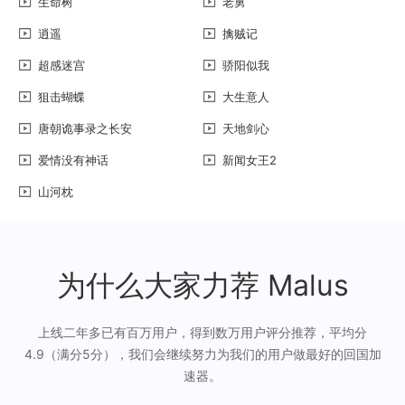
生命树
老舅
逍遥
擒贼记
超感迷宫
骄阳似我
狙击蝴蝶
大生意人
唐朝诡事录之长安
天地剑心
爱情没有神话
新闻女王2
山河枕
为什么大家力荐 Malus
上线二年多已有百万用户，得到数万用户评分推荐，平均分
4.9（满分5分），我们会继续努力为我们的用户做最好的回国加
速器。