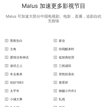
Malus 加速更多影视节目
Malus 可加速大部分中国电视剧、电影，直播，追剧自此
无烦恼
黑夜告白
家业
主角
待我醒来时
爱情没有神话
低智商犯罪
迷径之上
三线谜回
冬去春来
突然的喜欢
你好1983
慕胥辞
太平年
御赐小仵作2
小城大事
轧戏