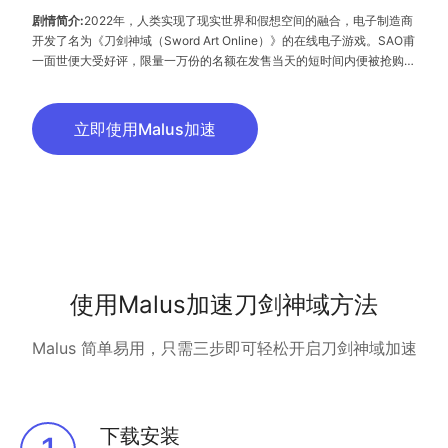
剧情简介:
2022年，人类实现了现实世界和假想空间的融合，电子制造商
开发了名为《刀剑神域（Sword Art Online）》的在线电子游戏。SAO甫
一面世便大受好评，限量一万份的名额在发售当天的短时间内便被抢购一
空。通过联网，玩家可以身临其境进入充满想象力和异域风情的游戏世界
——浮游城市艾恩葛朗特。玩家在这里可以生活、练武、升级、经商、探
险，与真实世界别无二致，却拥有无上的乐趣。曾是少数封测玩家的桐人
立即使用Malus加速
也是这一万名幸运者中的一员。最初的兴奋过后，玩家们却发现根本无法
顺利登出游戏，更为恐怖的是，一旦玩家的HP归零，现实世界中他们的
肉体也...
使用Malus加速刀剑神域方法
Malus 简单易用，只需三步即可轻松开启刀剑神域加速
下载安装