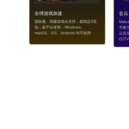
全球游戏加速
音乐
国际服、国服游戏全支持，超稳定0丢
Mal
包，多平台使用，Windows、
不限
macOS、iOS、Android 均可使用
云音
CCTV..