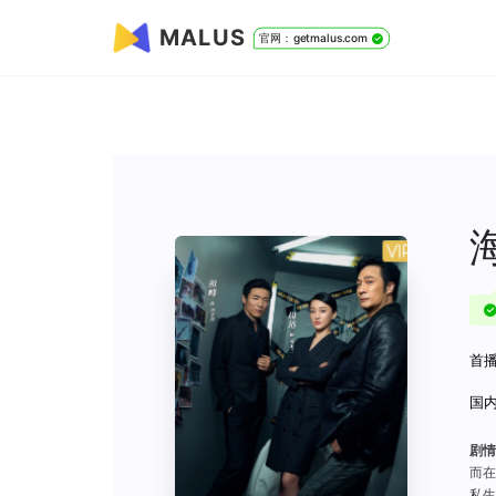
MALUS
官网：getmalus.com
首播
国内
剧情
而在
私生