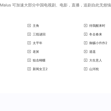
Malus 可加速大部分中国电视剧、电影，直播，追剧自此无烦
主角
待我醒来时
三线谜回
冬去春来
太平年
御赐小仵作2
老舅
逍遥
狙击蝴蝶
大生意人
新闻女王2
山河枕