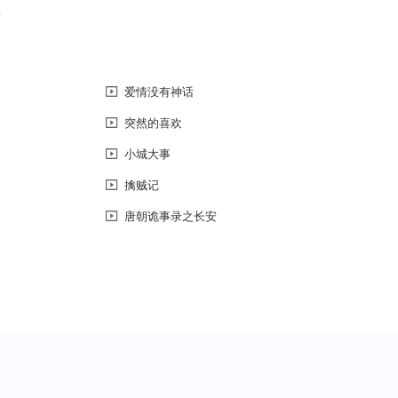
恼
爱情没有神话
突然的喜欢
小城大事
擒贼记
唐朝诡事录之长安