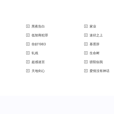
黑夜告白
家业
低智商犯罪
迷径之上
你好1983
慕胥辞
轧戏
生命树
超感迷宫
骄阳似我
天地剑心
爱情没有神话