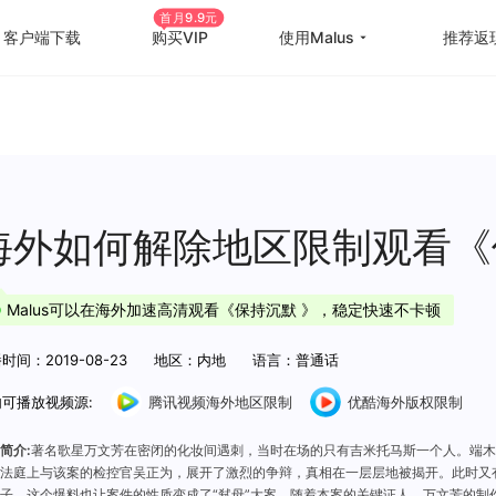
首月9.9元
客户端下载
购买VIP
使用Malus
推荐返
回国游戏加速
国外
国际游戏加速
海外
教育优惠
出国
海外如何解除地区限制观看《
高级定制
海外
Malus可以在海外加速高清观看《保持沉默 》，稳定快速不卡顿
使用帮助
海外
时间：2019-08-23
地区：内地
语言：普通话
可播放视频源:
腾讯视频海外地区限制
优酷海外版权限制
简介:
著名歌星万文芳在密闭的化妆间遇刺，当时在场的只有吉米托马斯一个人。端木
法庭上与该案的检控官吴正为，展开了激烈的争辩，真相在一层层地被揭开。此时又
子，这个爆料也让案件的性质变成了“弑母”大案。随着本案的关键证人，万文芳的制