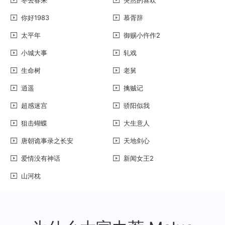
你好1983
慕胥辞
太平年
御赐小仵作2
小城大事
轧戏
生命树
老舅
逍遥
擒贼记
超感迷宫
骄阳似我
狙击蝴蝶
大生意人
唐朝诡事录之长安
天地剑心
爱情没有神话
新闻女王2
山河枕