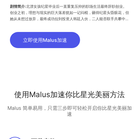
剧情简介:
北漂⼥孩纪星毕业后一直重复压抑的职场⽣活最终辞职创业。
创业之初，理想与现实的巨⼤落差犹如⼀记闷棍，砸得纪星头昏眼花，但
她从未想过放弃，最终成功拉到投资⼈韩廷⼊伙，二⼈能否联⼿共攀中国
AI 医疗的新⾼峰?
立即使用Malus加速
使用Malus加速你比星光美丽方法
Malus 简单易用，只需三步即可轻松开启你比星光美丽加
速