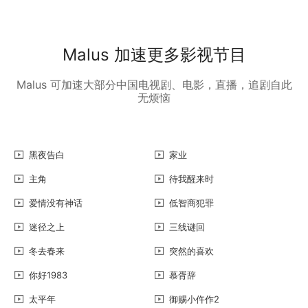
Malus 加速更多影视节目
Malus 可加速大部分中国电视剧、电影，直播，追剧自此
无烦恼
黑夜告白
家业
主角
待我醒来时
爱情没有神话
低智商犯罪
迷径之上
三线谜回
冬去春来
突然的喜欢
你好1983
慕胥辞
太平年
御赐小仵作2