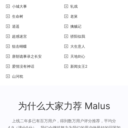
小城大事
轧戏
生命树
老舅
逍遥
擒贼记
超感迷宫
骄阳似我
狙击蝴蝶
大生意人
唐朝诡事录之长安
天地剑心
爱情没有神话
新闻女王2
山河枕
为什么大家力荐 Malus
上线二年多已有百万用户，得到数万用户评分推荐，平均分
4.9（满分5分），我们会继续努力为我们的用户做最好的回国加