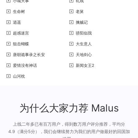
小城大事
轧戏
生命树
老舅
逍遥
擒贼记
超感迷宫
骄阳似我
狙击蝴蝶
大生意人
唐朝诡事录之长安
天地剑心
爱情没有神话
新闻女王2
山河枕
为什么大家力荐 Malus
上线二年多已有百万用户，得到数万用户评分推荐，平均分
4.9（满分5分），我们会继续努力为我们的用户做最好的回国加