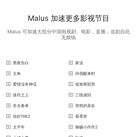
Malus 加速更多影视节目
Malus 可加速大部分中国电视剧、电影，直播，追剧自此
无烦恼
黑夜告白
家业
主角
待我醒来时
爱情没有神话
低智商犯罪
迷径之上
三线谜回
冬去春来
突然的喜欢
你好1983
慕胥辞
太平年
御赐小仵作2