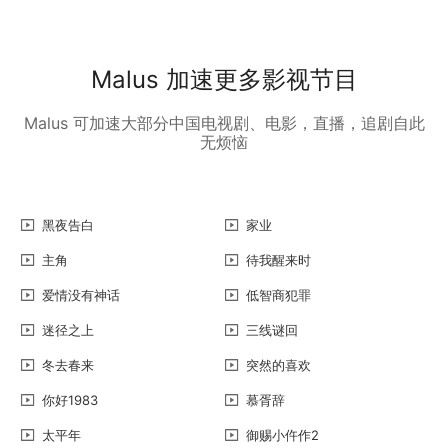
Malus 加速更多影视节目
Malus 可加速大部分中国电视剧、电影，直播，追剧自此
无烦恼
黑夜告白
家业
主角
待我醒来时
爱情没有神话
低智商犯罪
迷径之上
三线谜回
冬去春来
突然的喜欢
你好1983
慕胥辞
太平年
御赐小仵作2