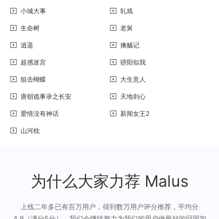
小城大事
轧戏
生命树
老舅
逍遥
擒贼记
超感迷宫
骄阳似我
狙击蝴蝶
大生意人
唐朝诡事录之长安
天地剑心
爱情没有神话
新闻女王2
山河枕
为什么大家力荐 Malus
上线二年多已有百万用户，得到数万用户评分推荐，平均分
4.9（满分5分），我们会继续努力为我们的用户做最好的回国加