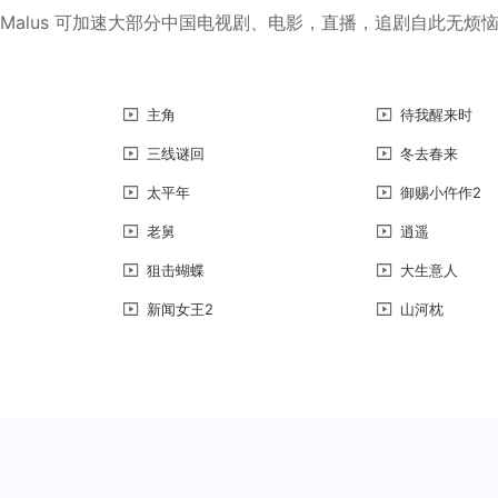
Malus 可加速大部分中国电视剧、电影，直播，追剧自此无烦
主角
待我醒来时
三线谜回
冬去春来
太平年
御赐小仵作2
老舅
逍遥
狙击蝴蝶
大生意人
新闻女王2
山河枕