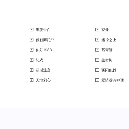
黑夜告白
家业
低智商犯罪
迷径之上
你好1983
慕胥辞
轧戏
生命树
超感迷宫
骄阳似我
天地剑心
爱情没有神话