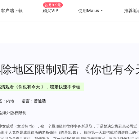
首月9.9元
客户端下载
购买VIP
使用Malus
推荐返
回国游戏加速
国外
国际游戏加速
海外
教育优惠
出国
解除地区限制观看《你也有今
高级定制
海外
速高清观看《你也有今天 》，稳定快速不卡顿
使用帮助
海外
区：内地
语言：普通话
酷海外版权限制
少女成瑶（章若楠 饰），被一个最顶级的律师事务所录取，于是她决定搬到离公司近
果那个人竟然是成瑶律所的老板钱恒（陈星旭 饰）。钱恒第一天就把成瑶调进自己的
真相以为是自己幸运，加倍努力，在一系列的魔鬼训练中表现突出，反而让钱恒刮目相