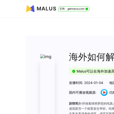
MALUS
官网：getmalus.com
海外如何
Malus可以在海外加
首播时间: 2024-01-04
地
国内可播放视频源:
优
剧情简介:
怀揣着律师梦想的纯真
成瑶跟另一个租客发生争吵。结
走靠关系进来的成瑶。成瑶不明