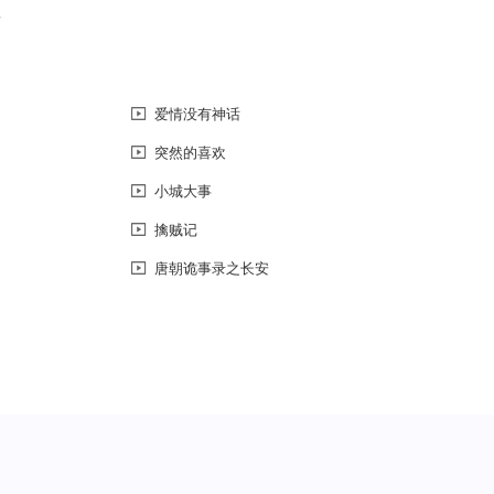
恼
爱情没有神话
突然的喜欢
小城大事
擒贼记
唐朝诡事录之长安