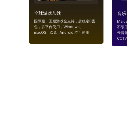
全球游戏加速
音乐
国际服、国服游戏全支持，超稳定0丢
Mal
包，多平台使用，Windows、
不限
macOS、iOS、Android 均可使用
云音
CCTV..