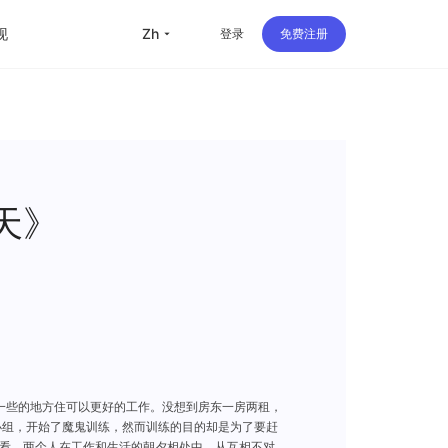
现
zh
登录
免费注册
留学
华人
旅行
天》
直播
办公
一些的地方住可以更好的工作。没想到房东一房两租，
小组，开始了魔鬼训练，然而训练的目的却是为了要赶
看。两个人在工作和生活的朝夕相处中，从互相不对