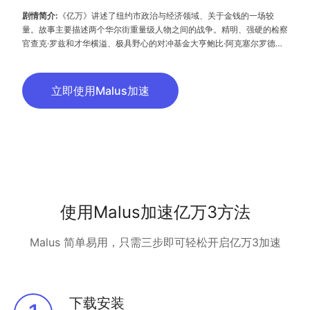
剧情简介:
《亿万》讲述了纽约市政治与经济领域、关于金钱的一场较
量。故事主要描述两个华尔街重量级人物之间的战争。精明、强硬的检察
官查克·罗兹和才华横溢、极具野心的对冲基金大亨鲍比·阿克塞尔罗德。
剧集设定包括了纽约的强权政治和金融活动的权谋诡计，通过错综复杂的
叙事特色来编织一个高风险的追捕游戏。
立即使用Malus加速
使用Malus加速亿万3方法
Malus 简单易用，只需三步即可轻松开启亿万3加速
下载安装