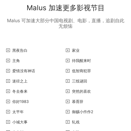
Malus 加速更多影视节目
Malus 可加速大部分中国电视剧、电影，直播，追剧自此
无烦恼
黑夜告白
家业
主角
待我醒来时
爱情没有神话
低智商犯罪
迷径之上
三线谜回
冬去春来
突然的喜欢
你好1983
慕胥辞
太平年
御赐小仵作2
小城大事
轧戏