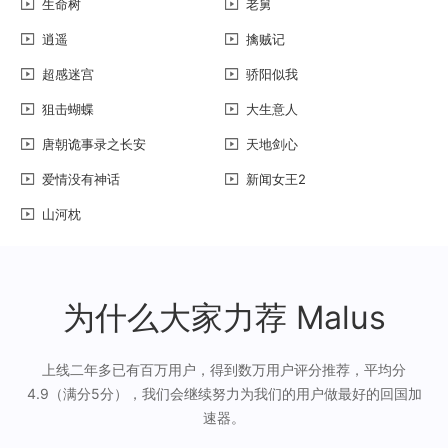
生命树
老舅
逍遥
擒贼记
超感迷宫
骄阳似我
狙击蝴蝶
大生意人
唐朝诡事录之长安
天地剑心
爱情没有神话
新闻女王2
山河枕
为什么大家力荐 Malus
上线二年多已有百万用户，得到数万用户评分推荐，平均分
4.9（满分5分），我们会继续努力为我们的用户做最好的回国加
速器。