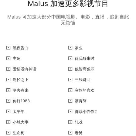
Malus 加速更多影视节目
Malus 可加速大部分中国电视剧、电影，直播，追剧自此
无烦恼
黑夜告白
家业
主角
待我醒来时
爱情没有神话
低智商犯罪
迷径之上
三线谜回
冬去春来
突然的喜欢
你好1983
慕胥辞
太平年
御赐小仵作2
小城大事
轧戏
生命树
老舅