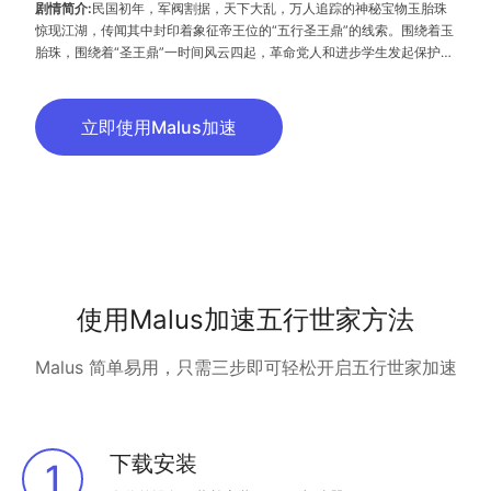
剧情简介:
民国初年，军阀割据，天下大乱，万人追踪的神秘宝物玉胎珠
惊现江湖，传闻其中封印着象征帝王位的“五行圣王鼎”的线索。围绕着玉
胎珠，围绕着“圣王鼎”一时间风云四起，革命党人和进步学生发起保护国
宝运动，以五行世家为首的中原武林积极响应，决心铲除一心搞复辟倒退
的张四爷和盗抢中国国宝的日本黑龙会。火小邪阴差阳错卷入其中，一路
保护国宝，各种艰难险阻，各种险象环生，他凭借自己的善良正义、聪明
立即使用Malus加速
机警度过一道道难关，最终整合五行世家，使五行世家成为“驱除鞑虏，
恢复中华”的革命斗争中一支可靠的力量。
使用Malus加速五行世家方法
Malus 简单易用，只需三步即可轻松开启五行世家加速
下载安装
1