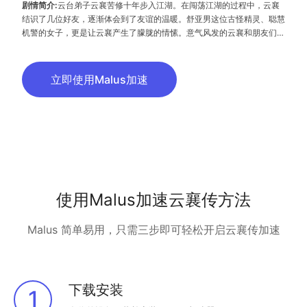
剧情简介:
云台弟子云襄苦修十年步入江湖。在闯荡江湖的过程中，云襄
结识了几位好友，逐渐体会到了友谊的温暖。舒亚男这位古怪精灵、聪慧
机警的女子，更是让云襄产生了朦胧的情愫。意气风发的云襄和朋友们度
过了一段快意恩仇的时光。可是好景不长，随着对昔日灭族惨案的深入调
查，云襄挖出了更多骇人听闻的秘密，事态开始急转直下。他先后经历了
欺骗、背叛与生死离别，又意识到曾以造福苍生为己任的云台早已堕落，
立即使用Malus加速
云襄决定挺身而出,捍卫心中的正义，哪怕是牺牲自己也在所不惜。
使用Malus加速云襄传方法
Malus 简单易用，只需三步即可轻松开启云襄传加速
下载安装
1