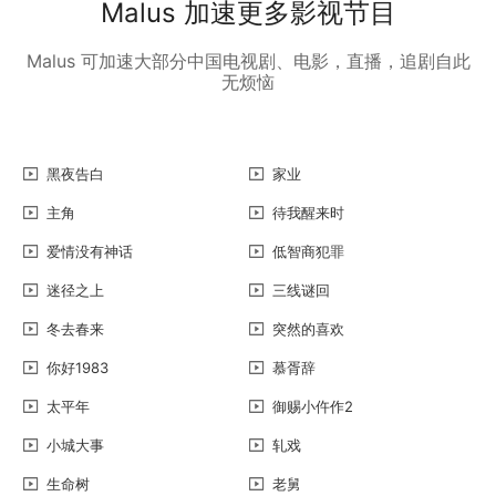
Malus 加速更多影视节目
Malus 可加速大部分中国电视剧、电影，直播，追剧自此
无烦恼
黑夜告白
家业
主角
待我醒来时
爱情没有神话
低智商犯罪
迷径之上
三线谜回
冬去春来
突然的喜欢
你好1983
慕胥辞
太平年
御赐小仵作2
小城大事
轧戏
生命树
老舅