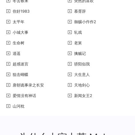
冬去春来
突然的喜欢
你好1983
慕胥辞
太平年
御赐小仵作2
小城大事
轧戏
生命树
老舅
逍遥
擒贼记
超感迷宫
骄阳似我
狙击蝴蝶
大生意人
唐朝诡事录之长安
天地剑心
爱情没有神话
新闻女王2
山河枕