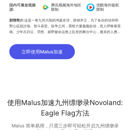
国内可播放视频
腾讯视频海外地区
优酷海外版权
源:
限制
限制
剧情简介:
这是一卷九州大陆的鸿篇史诗，群雄并立，为了各自的信仰和
野心征战沙场、智斗庙堂。纷争之间，黑暗力量蠢蠢欲动，世人呼唤着英
雄。少年吕归尘、羽然、姬野被命运推上乱世的舞台中心，微末的人携手
共战，创造出伟大的历史，友情和爱情亦在乱世中萌芽生长。
立即使用Malus加速
使用Malus加速九州缥缈录Novoland:
Eagle Flag方法
Malus 简单易用，只需三步即可轻松开启九州缥缈录