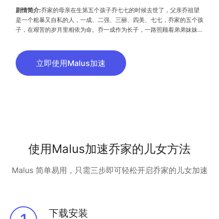
剧情简介:
乔家的母亲在生第五个孩子乔七七的时候去世了，父亲乔祖望
是一个粗暴又自私的人，一成、二强、三丽、四美、七七，乔家的五个孩
子，在艰苦的岁月里相依为命。乔一成作为长子，一路照顾着弟弟妹妹们
长大，却又一路活在优秀的表哥齐唯民的阴影下。乔一成考上了师范大
学，弟妹们也互相拉扯着长大了，这一家子逐渐脱离了贫困。生活的考验
和照拂都不会缺席，几个人的学业、婚姻、工作都让乔一成操碎了心，而
立即使用Malus加速
他自己的两次婚姻也牵动着这个大家庭的喜和忧。他们经历过痛苦的考
验，也迎来过希望和温暖，一路走得跌跌撞撞又热热闹闹。
使用Malus加速乔家的儿女方法
Malus 简单易用，只需三步即可轻松开启乔家的儿女加速
下载安装