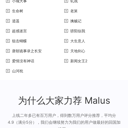
小城大事
轧戏
生命树
老舅
逍遥
擒贼记
超感迷宫
骄阳似我
狙击蝴蝶
大生意人
唐朝诡事录之长安
天地剑心
爱情没有神话
新闻女王2
山河枕
为什么大家力荐 Malus
上线二年多已有百万用户，得到数万用户评分推荐，平均分
4.9（满分5分），我们会继续努力为我们的用户做最好的回国加