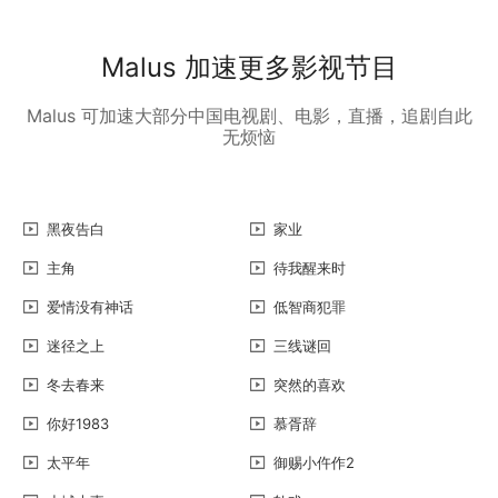
Malus 加速更多影视节目
Malus 可加速大部分中国电视剧、电影，直播，追剧自此
无烦恼
黑夜告白
家业
主角
待我醒来时
爱情没有神话
低智商犯罪
迷径之上
三线谜回
冬去春来
突然的喜欢
你好1983
慕胥辞
太平年
御赐小仵作2