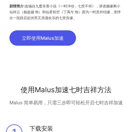
剧情简介:
改编自九鹭非香小说《一时冲动，七世不祥》，讲述姻缘阁小
仙祥云（杨超越 饰）和仙君初空（丁禹兮 饰）因为一时意外结缘，牵绊
出一段跌宕起伏而又浪漫欢乐的七世良缘。
立即使用Malus加速
使用Malus加速七时吉祥方法
Malus 简单易用，只需三步即可轻松开启七时吉祥加速
下载安装