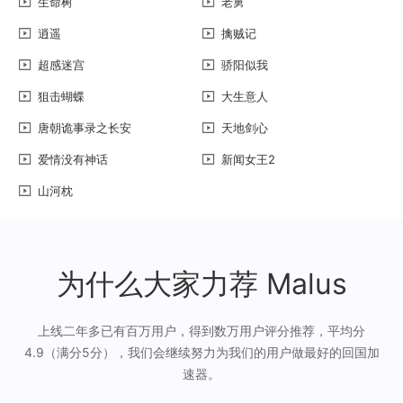
生命树
老舅
逍遥
擒贼记
超感迷宫
骄阳似我
狙击蝴蝶
大生意人
唐朝诡事录之长安
天地剑心
爱情没有神话
新闻女王2
山河枕
为什么大家力荐 Malus
上线二年多已有百万用户，得到数万用户评分推荐，平均分
4.9（满分5分），我们会继续努力为我们的用户做最好的回国加
速器。