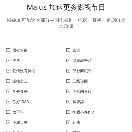
Malus 加速更多影视节目
Malus 可加速大部分中国电视剧、电影，直播，追剧自此
无烦恼
黑夜告白
家业
主角
待我醒来时
爱情没有神话
低智商犯罪
迷径之上
三线谜回
冬去春来
突然的喜欢
你好1983
慕胥辞
太平年
御赐小仵作2
小城大事
轧戏