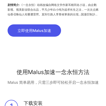
剧情简介:
《一念永恒》动画改编自网络文学作家耳根同名小说，由企鹅
影视、视美影业联合出品，平凡少年白小纯为追求长生之法，一次次点燃
仙香召唤仙人却屡遭雷劈。直到引路人李青候掌座的出现…国漫巨制沙雕
修仙番，承包你这个夏天的笑点！
立即使用Malus加速
使用Malus加速一念永恒方法
Malus 简单易用，只需三步即可轻松开启一念永恒加速
下载安装