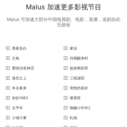
Malus 加速更多影视节目
Malus 可加速大部分中国电视剧、电影，直播，追剧自此
无烦恼
黑夜告白
家业
主角
待我醒来时
爱情没有神话
低智商犯罪
迷径之上
三线谜回
冬去春来
突然的喜欢
你好1983
慕胥辞
太平年
御赐小仵作2
小城大事
轧戏