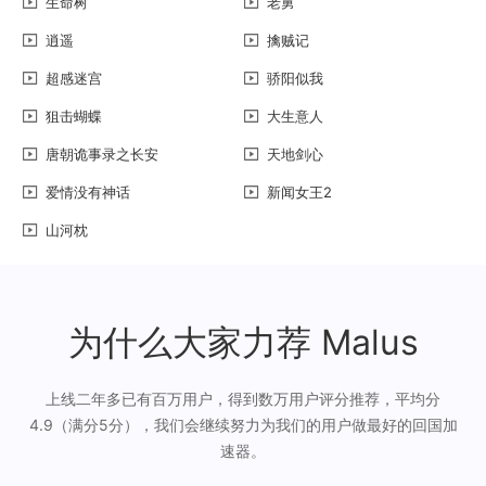
生命树
老舅
逍遥
擒贼记
超感迷宫
骄阳似我
狙击蝴蝶
大生意人
唐朝诡事录之长安
天地剑心
爱情没有神话
新闻女王2
山河枕
为什么大家力荐 Malus
上线二年多已有百万用户，得到数万用户评分推荐，平均分
4.9（满分5分），我们会继续努力为我们的用户做最好的回国加
速器。