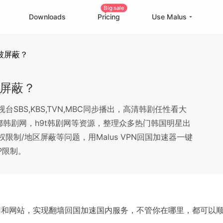
Big sale
Downloads
Pricing
Use Malus
被屏蔽？
China Game Boost
O
Worldwide Game Boost
被屏蔽？
EDU Special Offer
SBS,KBS,TVN,MBC同步播出，高清韩剧任性看大
Customizations
韩剧网，h9t韩剧网等资源，整理众多热门韩国明星出
Help Center
I
制/地区屏蔽等问题，用Malus VPN回国加速器一键
P限制。
应用和网站，实现翻墙回国加速国内服务，不管你在哪里，都可以