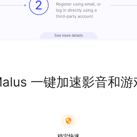
2
Register using email, or
log in directly using a
third-party account
See more details
Malus 一键加速影音和游
稳定快速