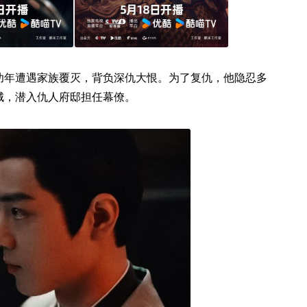
幼年遭遇家族覆灭，背负深仇大恨。为了复仇，他隐忍多
城，潜入仇人府邸担任幕僚。