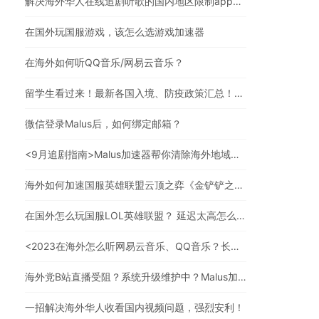
解决海外华人在线追剧听歌的国内地区限制app，强烈安利
在国外玩国服游戏，该怎么选游戏加速器
在海外如何听QQ音乐/网易云音乐？
留学生看过来！最新各国入境、防疫政策汇总！（文末有福利）
微信登录Malus后，如何绑定邮箱？
<9月追剧指南>Malus加速器帮你清除海外地域限制，实现追剧自由！
海外如何加速国服英雄联盟云顶之弈《金铲铲之战》？
在国外怎么玩国服LOL英雄联盟？ 延迟太高怎么办？
<2023在海外怎么听网易云音乐、QQ音乐？长久有效的方法来了>
海外党B站直播受阻？系统升级维护中？Malus加速器帮你一步解决真问题
一招解决海外华人收看国内视频问题，强烈安利！