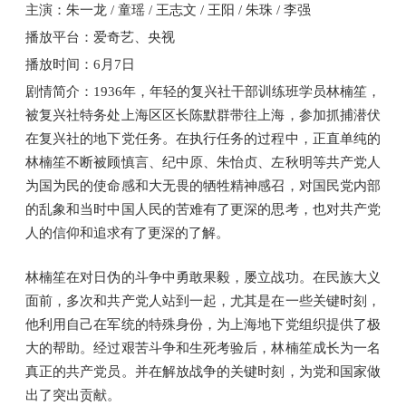
主演：朱一龙 / 童瑶 / 王志文 / 王阳 / 朱珠 / 李强
播放平台：爱奇艺、央视
播放时间：6月7日
剧情简介：1936年，年轻的复兴社干部训练班学员林楠笙，
被复兴社特务处上海区区长陈默群带往上海，参加抓捕潜伏
在复兴社的地下党任务。在执行任务的过程中，正直单纯的
林楠笙不断被顾慎言、纪中原、朱怡贞、左秋明等共产党人
为国为民的使命感和大无畏的牺牲精神感召，对国民党内部
的乱象和当时中国人民的苦难有了更深的思考，也对共产党
人的信仰和追求有了更深的了解。
林楠笙在对日伪的斗争中勇敢果毅，屡立战功。在民族大义
面前，多次和共产党人站到一起，尤其是在一些关键时刻，
他利用自己在军统的特殊身份，为上海地下党组织提供了极
大的帮助。经过艰苦斗争和生死考验后，林楠笙成长为一名
真正的共产党员。并在解放战争的关键时刻，为党和国家做
出了突出贡献。