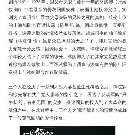
剧情简介：1926年，因父母决裂而旅日十年的沐婉卿（张婧
仪 饰）带着母亲的骨灰回国安葬，表面上她投奔父亲，实
则为了查明当年导致父母决裂的兄长之死的真相。兵变上位
的上海城防长官谭玹霖（陈星旭 饰）因出身低微一直受到
排挤，逆袭之后的处境依然如履薄冰。越城司令的独子徐光
耀（林彦俊 饰）虽是众星捧月的天之骄子，却对官场的权
力倾轧十分反感。因缘际会下，沐婉卿、谭玹霖和徐光耀三
个年轻人结下了深厚的缘分。沐婉卿为了在沐家立足故意接
近徐光耀以做靠山，而谭玹霖为了调查与沐家有关的陈年旧
案提出与沐婉卿合作各取所需。
三个人在经历了一系列大起大落甚至生死考验之后，谭玹霖
和徐光耀在共产党人廖曦的指引之下，看透了反动军阀“只
争私利，有家无国”的实质，殊途同归的投入到了大革命的
洪流之中。在此过程中，三个人之间渐渐滋长的情愫也成就
了一段荡气回肠的爱情传奇。