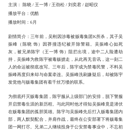
主演： 陈晓 / 王一博 / 王劲松 / 刘奕君 / 赵昭仪
播放平台：优酷
播放时间：6月
剧情简介：三年前，吴刚因涉毒被贩毒集团K所杀，其子吴
振峰（陈晓 饰）因莽撞违纪被开除警籍。吴振峰心如死
灰，被兄弟陈宇（王一博 饰）阻拦出境，途中二人险遭劫
持，吴振峰为救陈宇被毒贩掳走，从此再无音讯，这一刻二
人的命运被彻底改写。三年后，陈宇成为禁毒民警，不料吴
振峰再度归来却与命案牵连。吴振峰洗刷嫌疑后，却被陈宇
发觉他与贩毒集团有着千丝万缕的联系。
为彻底歼灭贩毒集团，陈宇服从上级部门的安排，脱下警服
开启禁毒生涯的新历程。与此同时他才得知吴振峰竟是潜伏
在贩毒集团的孤胆英雄。陈宇与吴振峰先后打入贩毒集团内
部，两人默契配合，并肩作战，最终在公安部署下将贩毒集
团一网打尽。兄弟二人继续投身于公安禁毒事业中，不忘初