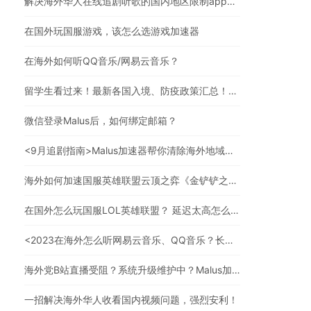
解决海外华人在线追剧听歌的国内地区限制app，强烈安利
在国外玩国服游戏，该怎么选游戏加速器
在海外如何听QQ音乐/网易云音乐？
留学生看过来！最新各国入境、防疫政策汇总！（文末有福利）
微信登录Malus后，如何绑定邮箱？
<9月追剧指南>Malus加速器帮你清除海外地域限制，实现追剧自由！
海外如何加速国服英雄联盟云顶之弈《金铲铲之战》？
在国外怎么玩国服LOL英雄联盟？ 延迟太高怎么办？
<2023在海外怎么听网易云音乐、QQ音乐？长久有效的方法来了>
海外党B站直播受阻？系统升级维护中？Malus加速器帮你一步解决真问题
一招解决海外华人收看国内视频问题，强烈安利！