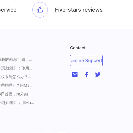
service
Five-stars reviews
Contact
一招解决海外华人收看国内视频问题，强烈安利！
Online Support
海外如何上爱奇艺看《无忧渡》：使用Malus加速器一键解除地域限制
<腾讯视频海外地区版权限制怎么办？破解腾讯TV地域限制的办法>
海外如何解锁B站（哔哩哔哩）？用Malus加速器解除地域限制，一键流畅追番
《藏海传》定档5月18日首播，海外如何解除地区限制追剧
在国外怎么看电视剧《赴山海》，用Malus加速器一键解锁地区限制