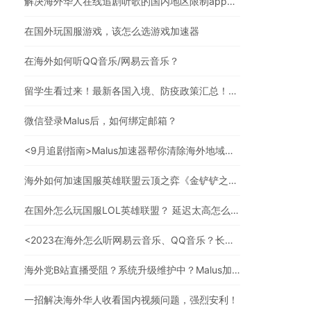
解决海外华人在线追剧听歌的国内地区限制app，强烈安利
在国外玩国服游戏，该怎么选游戏加速器
在海外如何听QQ音乐/网易云音乐？
留学生看过来！最新各国入境、防疫政策汇总！（文末有福利）
微信登录Malus后，如何绑定邮箱？
<9月追剧指南>Malus加速器帮你清除海外地域限制，实现追剧自由！
海外如何加速国服英雄联盟云顶之弈《金铲铲之战》？
在国外怎么玩国服LOL英雄联盟？ 延迟太高怎么办？
<2023在海外怎么听网易云音乐、QQ音乐？长久有效的方法来了>
海外党B站直播受阻？系统升级维护中？Malus加速器帮你一步解决真问题
一招解决海外华人收看国内视频问题，强烈安利！