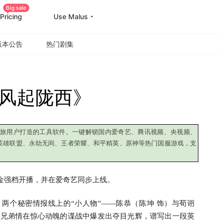
Big sale
Pricing
Use Malus
版本公告
热门剧集
风起陇西》
外差旅用户打造的工具软件。一键解锁国内爱奇艺、腾讯视频、央视频、
英雄联盟、永劫无间、王者荣耀、和平精英、原神等热门国服游戏，支
8黄金强档开播，并在爱奇艺同步上线。
两个秘密情报线上的“小人物”——陈恭（陈坤 饰）与荀诩
的兄弟情在惊心动魄的谍战中爆发出夺目光辉，谱写出一段英