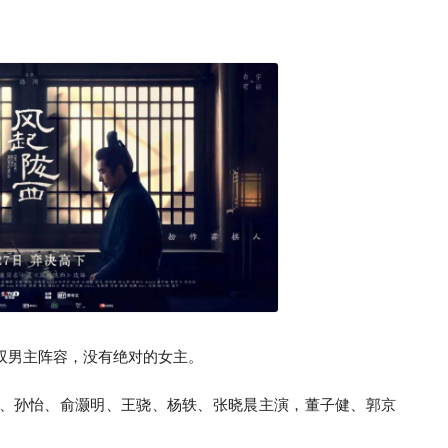
双男主阵容，没有绝对的女主。
、孙怡、俞灏明、王骁、杨轶、张晓晨主演，董子健、郭京