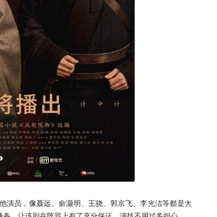
他演员，像聂远、俞灏明、王骁、郭京飞、李光洁等都是大
兼备，让该剧在阵容上有了充分保证，演技不用过多担心。