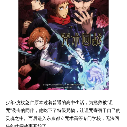
少年·虎杖悠仁原本过着普通的高中生活，为拯救被“诅
咒”袭击的同伴，他吃下了特级咒物，让诅咒寄宿于自己的
灵魂之中。而后进入东京都立咒术高等专门学校，无法回
头的壮阔故事开始了。