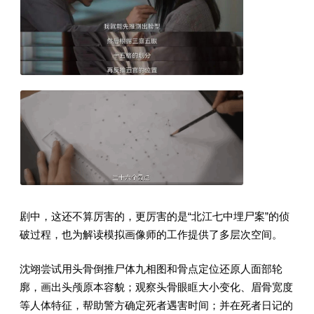
剧中，这还不算厉害的，更厉害的是“北江七中埋尸案”的侦
破过程，也为解读模拟画像师的工作提供了多层次空间。
沈翊尝试用头骨倒推尸体九相图和骨点定位还原人面部轮
廓，画出头颅原本容貌；观察头骨眼眶大小变化、眉骨宽度
等人体特征，帮助警方确定死者遇害时间；并在死者日记的