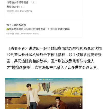
《猎罪图鉴》讲述因一起尘封旧案而结怨的模拟画像师沈翊
和刑警队长杜城机缘巧合下被迫搭档，联手侦破多起离奇疑
案，共同追踪真相的故事。国产剧首次聚焦警队专业人
才“模拟画像师”，官宣海报中也融入了众多世界名画元素。