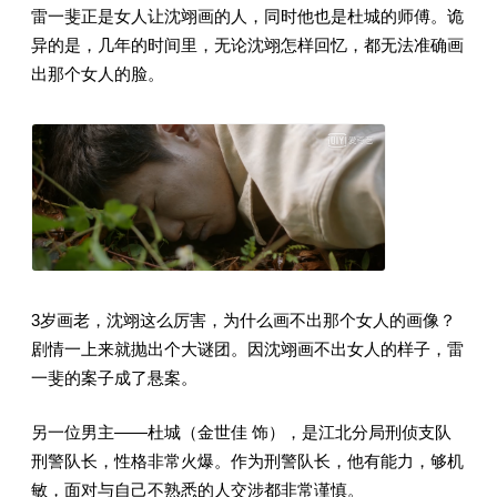
雷一斐正是女人让沈翊画的人，同时他也是杜城的师傅。诡
异的是，几年的时间里，无论沈翊怎样回忆，都无法准确画
出那个女人的脸。
3岁画老，沈翊这么厉害，为什么画不出那个女人的画像？
剧情一上来就抛出个大谜团。因沈翊画不出女人的样子，雷
一斐的案子成了悬案。
另一位男主——杜城（金世佳 饰），是江北分局刑侦支队
刑警队长，性格非常火爆。作为刑警队长，他有能力，够机
敏，面对与自己不熟悉的人交涉都非常谨慎。