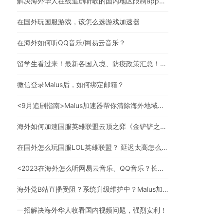
解决海外华人在线追剧听歌的国内地区限制app，强烈安利
在国外玩国服游戏，该怎么选游戏加速器
在海外如何听QQ音乐/网易云音乐？
留学生看过来！最新各国入境、防疫政策汇总！（文末有福利）
微信登录Malus后，如何绑定邮箱？
<9月追剧指南>Malus加速器帮你清除海外地域限制，实现追剧自由！
海外如何加速国服英雄联盟云顶之弈《金铲铲之战》？
在国外怎么玩国服LOL英雄联盟？ 延迟太高怎么办？
<2023在海外怎么听网易云音乐、QQ音乐？长久有效的方法来了>
海外党B站直播受阻？系统升级维护中？Malus加速器帮你一步解决真问题
一招解决海外华人收看国内视频问题，强烈安利！