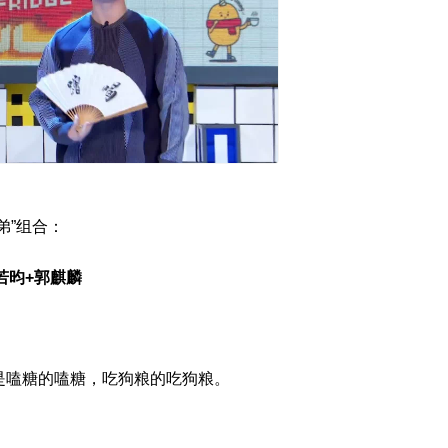
弟”组合：
若昀+郭麒麟
。
是嗑糖的嗑糖，吃狗粮的吃狗粮。