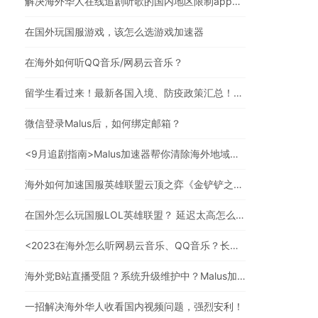
解决海外华人在线追剧听歌的国内地区限制app，强烈安利
在国外玩国服游戏，该怎么选游戏加速器
在海外如何听QQ音乐/网易云音乐？
留学生看过来！最新各国入境、防疫政策汇总！（文末有福利）
微信登录Malus后，如何绑定邮箱？
<9月追剧指南>Malus加速器帮你清除海外地域限制，实现追剧自由！
海外如何加速国服英雄联盟云顶之弈《金铲铲之战》？
在国外怎么玩国服LOL英雄联盟？ 延迟太高怎么办？
<2023在海外怎么听网易云音乐、QQ音乐？长久有效的方法来了>
海外党B站直播受阻？系统升级维护中？Malus加速器帮你一步解决真问题
一招解决海外华人收看国内视频问题，强烈安利！