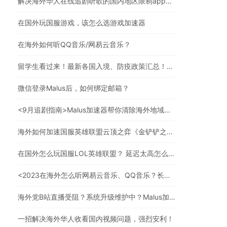
解决海外华人在线追剧听歌的国内地区限制app，强烈安利
在国外玩国服游戏，该怎么选游戏加速器
在海外如何听QQ音乐/网易云音乐？
留学生看过来！最新各国入境、防疫政策汇总！（文末有福利）
微信登录Malus后，如何绑定邮箱？
<9月追剧指南>Malus加速器帮你清除海外地域限制，实现追剧自由！
海外如何加速国服英雄联盟云顶之弈《金铲铲之战》？
在国外怎么玩国服LOL英雄联盟？ 延迟太高怎么办？
<2023在海外怎么听网易云音乐、QQ音乐？长久有效的方法来了>
海外党B站直播受阻？系统升级维护中？Malus加速器帮你一步解决真问题
一招解决海外华人收看国内视频问题，强烈安利！