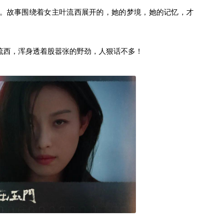
。故事围绕着女主叶流西展开的，她的梦境，她的记忆，才
流西，浑身透着股嚣张的野劲，人狠话不多！