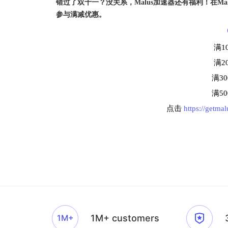
错过了双十一？没关系，Malus加速器还有福利！在M
参与满减优惠。
满1
满2
满3
满5
点击
https://getma
1M+
1M+ customers