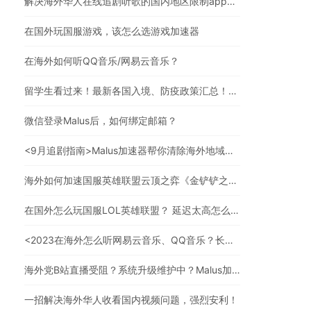
解决海外华人在线追剧听歌的国内地区限制app，强烈安利
在国外玩国服游戏，该怎么选游戏加速器
在海外如何听QQ音乐/网易云音乐？
留学生看过来！最新各国入境、防疫政策汇总！（文末有福利）
微信登录Malus后，如何绑定邮箱？
<9月追剧指南>Malus加速器帮你清除海外地域限制，实现追剧自由！
海外如何加速国服英雄联盟云顶之弈《金铲铲之战》？
在国外怎么玩国服LOL英雄联盟？ 延迟太高怎么办？
<2023在海外怎么听网易云音乐、QQ音乐？长久有效的方法来了>
海外党B站直播受阻？系统升级维护中？Malus加速器帮你一步解决真问题
一招解决海外华人收看国内视频问题，强烈安利！