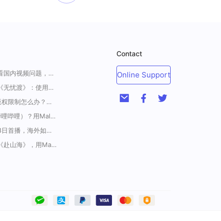
Contact
一招解决海外华人收看国内视频问题，强烈安利！
Online Support
海外如何上爱奇艺看《无忧渡》：使用Malus加速器一键解除地域限制
<腾讯视频海外地区版权限制怎么办？破解腾讯TV地域限制的办法>
海外如何解锁B站（哔哩哔哩）？用Malus加速器解除地域限制，一键流畅追番
《藏海传》定档5月18日首播，海外如何解除地区限制追剧
在国外怎么看电视剧《赴山海》，用Malus加速器一键解锁地区限制