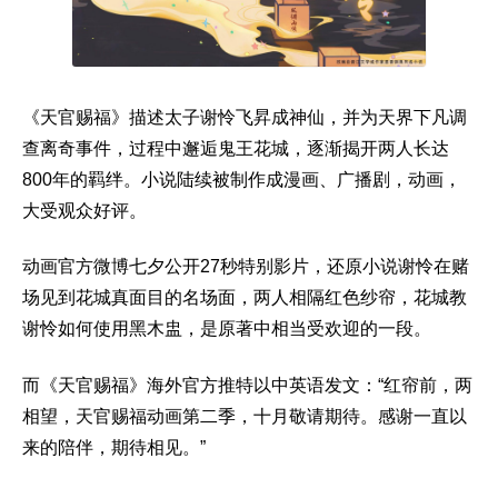
《天官赐福》描述太子谢怜飞昇成神仙，并为天界下凡调
查离奇事件，过程中邂逅鬼王花城，逐渐揭开两人长达
800年的羁绊。小说陆续被制作成漫画、广播剧，动画，
大受观众好评。
动画官方微博七夕公开27秒特别影片，还原小说谢怜在赌
场见到花城真面目的名场面，两人相隔红色纱帘，花城教
谢怜如何使用黑木盅，是原著中相当受欢迎的一段。
而《天官赐福》海外官方推特以中英语发文：“红帘前，两
相望，天官赐福动画第二季，十月敬请期待。感谢一直以
来的陪伴，期待相见。”